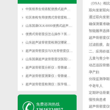
（DXA）相
中医馆养生馆搭配便携式超声波骨密度仪完善健康服务
双向发射双向
通过双向发射
社区体检专用便携式骨密度检测仪快速排查骨质疏松
确保测量准确
山东国康OLK-8800便携式超声骨密度仪无创检测
智能频率选择
便携式骨密度仪怎么操作？医用级设备 专业人员指导使
超声骨密度仪
山东超声波骨密度检测仪哪家好？国康医用级设备精准度
过滤筋膜、血
超声波骨密度仪与X光骨密度仪区别无创无辐射检测更安
二、应用价值
儿童与青少年
山东国康超声波骨密度仪医院/体检中心专用精准度高操
动态追踪骨骼
超声波骨密度分析仪：骨骼健康的“导航仪”，指引健康
孕产妇
超声波骨密度测量仪：骨骼健康背后的“神秘探测器”？
分段监测孕期
超声波骨密度检测仪：医学领域骨骼健康检测的权威之选
中老年人
定期评估骨量
慢性病患者
免费咨询热线
超声骨密度仪
13616324057