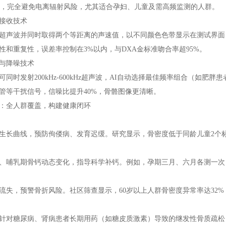
比，完全避免电离辐射风险，尤其适合孕妇、儿童及需高频监测的人群。
接收技术
超声波并同时取得两个等距离的声速值，以不同颜色色带显示在测试界面
性和重复性，误差率控制在3%以内，与DXA金标准吻合率超95%。
与降噪技术
可同时发射200kHz-600kHz超声波，AI自动选择最佳频率组合（如
管等干扰信号，信噪比提升40%，骨骼图像更清晰。
：全人群覆盖，构建健康闭环
生长曲线，预防佝偻病、发育迟缓。研究显示，骨密度低于同龄儿童2个
、哺乳期骨钙动态变化，指导科学补钙。例如，孕期三月、六月各测一次
流失，预警骨折风险。社区筛查显示，60岁以上人群骨密度异常率达32%
针对糖尿病、肾病患者长期用药（如糖皮质激素）导致的继发性骨质疏松