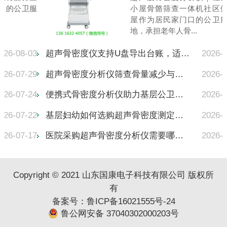
口的公卫服
小屋骨骼筛查一体机社区
屋作为居民家门口的公卫
地，承担老年人骨...
026-08-03
超声骨密度仪支持U盘导出台账，适配基本公
2026-
026-07-29
超声骨密度分析仪筛查骨量减少与骨质疏松区
2026-
026-07-24
便携式骨密度分析仪助力基层公卫，老年人骨
2026-
026-07-22
基层妇幼如何选购超声骨密度测定仪？无辐射
2026-
026-07-17
医院采购超声骨密度分析仪需要哪些资质认证
2026-
Copyright © 2021 山东国康电子科技有限公司 版权所
有
备案号：
鲁ICP备16021555号-24
鲁公网安备 37040302000203号