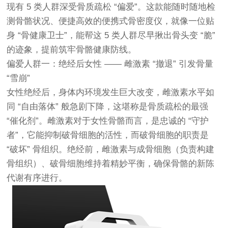
现有 5 类人群深受骨质疏松 “偏爱”。这款能随时随地检
测骨骼状况、便捷高效的便携式骨密度仪，就像一位贴
身 “骨健康卫士”，能帮这 5 类人群尽早揪出骨头变 “脆”
的迹象，提前筑牢骨骼健康防线。
偏爱人群一：绝经后女性 —— 雌激素 “撤退” 引发骨量
“雪崩”
女性绝经后，身体内环境发生巨大改变，雌激素水平如
同 “自由落体” 般急剧下降，这堪称是骨质疏松的最强
“催化剂”。雌激素对于女性骨骼而言，是忠诚的 “守护
者”，它能抑制破骨细胞的活性，而破骨细胞的职责是
“破坏” 骨组织。绝经前，雌激素与成骨细胞（负责构建
骨组织）、破骨细胞维持着精妙平衡，确保骨骼的新陈
代谢有序进行。