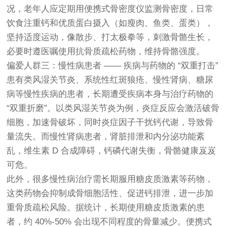
况，老年人应定期用便携式骨密度仪监测骨密度，日常
饮食注重钙和优质蛋白摄入（如瘦肉、鱼类、蛋类），
坚持适度运动，像散步、打太极拳等，刺激骨骼生长，
必要时遵医嘱使用抗骨质疏松药物，维持骨骼强度。
偏爱人群三：慢性病患者 —— 疾病与药物的 “双重打击”
患有类风湿关节炎、系统性红斑狼疮、慢性肾病、糖尿
病等慢性疾病的患者，长期遭受疾病本身与治疗药物的
“双重折磨”。以类风湿关节炎为例，炎症反应会激活破骨
细胞，加速骨破坏，同时炎症因子干扰钙代谢，导致骨
量流失。而慢性肾病患者，肾脏排泄和内分泌功能紊
乱，维生素 D 合成障碍，钙磷代谢失衡，骨骼健康岌岌
可危。
此外，很多慢性病治疗需长期服用糖皮质激素等药物，
这类药物会抑制成骨细胞活性、促进钙排泄，进一步加
重骨质疏松风险。据统计，长期使用糖皮质激素的患
者，约 40%-50% 会出现不同程度的骨量减少。便携式