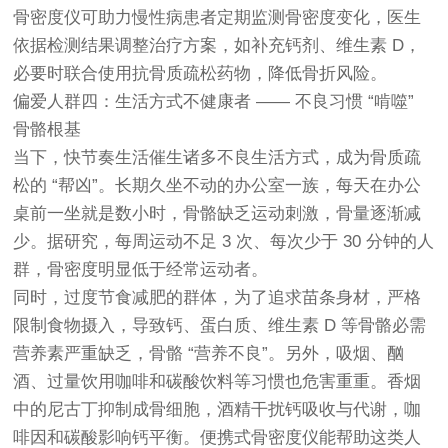
骨密度仪可助力慢性病患者定期监测骨密度变化，医生
依据检测结果调整治疗方案，如补充钙剂、维生素 D，
必要时联合使用抗骨质疏松药物，降低骨折风险。
偏爱人群四：生活方式不健康者 —— 不良习惯 “啃噬”
骨骼根基
当下，快节奏生活催生诸多不良生活方式，成为骨质疏
松的 “帮凶”。长期久坐不动的办公室一族，每天在办公
桌前一坐就是数小时，骨骼缺乏运动刺激，骨量逐渐减
少。据研究，每周运动不足 3 次、每次少于 30 分钟的人
群，骨密度明显低于经常运动者。
同时，过度节食减肥的群体，为了追求苗条身材，严格
限制食物摄入，导致钙、蛋白质、维生素 D 等骨骼必需
营养素严重缺乏，骨骼 “营养不良”。另外，吸烟、酗
酒、过量饮用咖啡和碳酸饮料等习惯也危害重重。香烟
中的尼古丁抑制成骨细胞，酒精干扰钙吸收与代谢，咖
啡因和碳酸影响钙平衡。便携式骨密度仪能帮助这类人