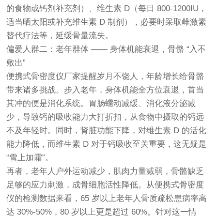
的食物或钙剂补充剂）、维生素 D（每日 800-1200IU，
适当晒太阳或补充维生素 D 制剂），必要时采取雌激素
替代疗法等，延缓骨量流失。
偏爱人群二：老年群体 —— 身体机能衰退，骨骼 “入不
敷出”
便携式骨密度仪厂家提醒
岁月不饶人，年龄增长给骨骼
带来诸多挑战。步入老年，身体机能全方位衰退，首当
其冲的便是消化系统。胃肠蠕动减缓、消化液分泌减
少，导致钙的吸收能力大打折扣，从食物中摄取的钙远
不及年轻时。同时，肾脏功能下降，对维生素 D 的活化
能力降低，而维生素 D 对于钙吸收至关重要，这无疑是
“雪上加霜”。
再者，老年人户外运动减少，肌肉力量减弱，骨骼缺乏
足够的应力刺激，成骨细胞活性降低。从便携式骨密度
仪的检测数据来看，65 岁以上老年人骨质疏松患病率高
达 30%-50%，80 岁以上更是超过 60%。针对这一情