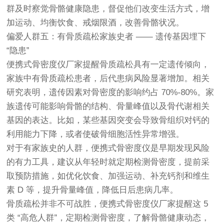
群及时察觉骨骼健康隐患，督促他们改变生活方式，增
加运动、均衡饮食、戒烟限酒，改善骨骼状况。
偏爱人群五：有骨质疏松家族史者 —— 遗传基因埋下
“隐患”
便携式骨密度仪厂家提醒
骨质疏松具有一定遗传倾向，
家族中有骨质疏松患者，后代患病风险显著增加。相关
研究表明，遗传因素对骨密度的影响约占 70%-80%。家
族遗传可能影响骨骼的结构、骨量峰值以及骨代谢相关
基因的表达。比如，某些基因突变会导致骨组织对钙的
利用能力下降，或者使破骨细胞活性异常增强。
对于有家族史的人群，便携式骨密度仪是早期发现风险
的有力工具，建议从年轻时就定期检测骨密度，提前采
取预防措施，如优化饮食、加强运动、补充钙剂和维生
素 D 等，提升骨量峰值，降低日后患病几率。
骨质疏松并非不可战胜，便携式骨密度仪厂家提醒这 5
类 “高危人群”，定期检测骨密度，了解骨骼健康动态，