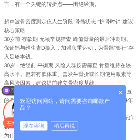
言，有一个关键的转折点——围绝经期。
超声波骨密度测定仪人生阶段 骨骼状态 “护骨时钟”建议
核心策略
30岁前 存款期 无须常规筛查 峰值骨量的最后冲刺期。
保证钙与维生素D摄入，加强负重运动，为骨骼“银行”存
入足够本钱。
30岁 - 绝经前 平衡期 风险人群按需筛查 骨量维持在较
高水平。但若有低体重、曾发生骨折或长期使用激素等
高风险因素，建议提前建立骨密度基线。
可以介绍下你们的产品么？
×
围绝经期及绝经后 (45-55岁) 快速流失期 启动定期筛查
的关键窗口 雌激素水平下降会导致骨量迅速流失，每年
欢迎访问网站，请问需要咨询哪款产
品？
1-2次骨密度检查非常必要，便于及时干预。
65岁以后 骨质疏松高发期 每年1次规律筛查 无论有无症
现在咨询
稍后再说
状，都建议每年进行骨密度检查。
为什么围绝经期是“关键窗口”？